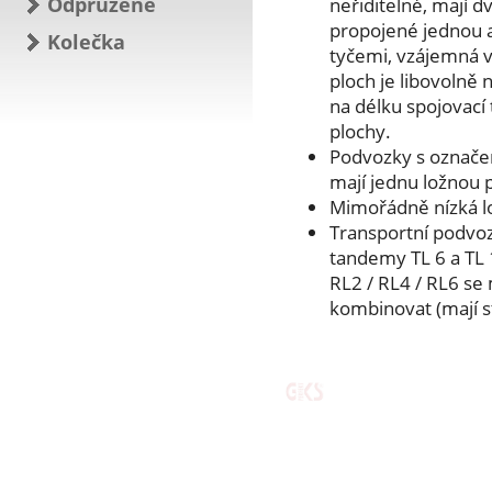
Odpružené
neřiditelné, mají 
propojené jednou 
Kolečka
tyčemi, vzájemná v
ploch je libovolně 
na délku spojovací 
plochy.
Podvozky s označení
mají jednu ložnou 
Mimořádně nízká l
Transportní podvozk
tandemy TL 6 a TL 
RL2 / RL4 / RL6 s
kombinovat (mají s