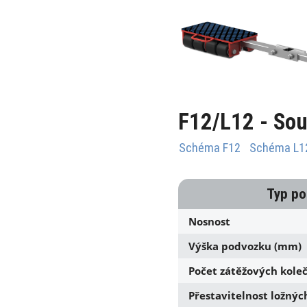
F12/L12 - Sou
Schéma F12
Schéma L1
Typ p
Nosnost
Výška podvozku (mm)
Počet zátěžových koleč
Přestavitelnost ložný