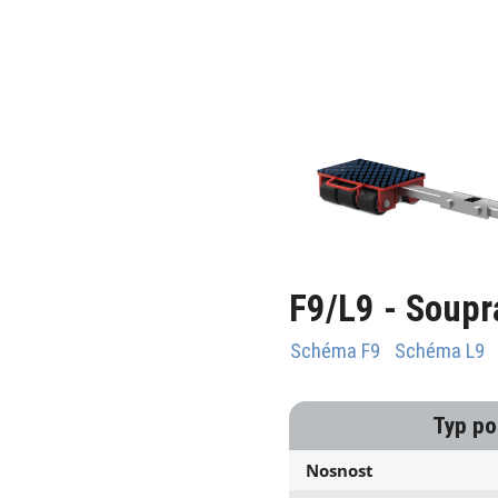
F9/L9 - Soupr
Schéma F9
Schéma L9
Typ p
Nosnost