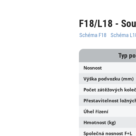
F18/L18 - Sou
Schéma F18
Schéma L1
Typ p
Nosnost
Výška podvozku (mm)
Počet zátěžových koleč
Přestavitelnost ložný
Úhel řízení
Hmotnost (kg)
Společná nosnost F+L