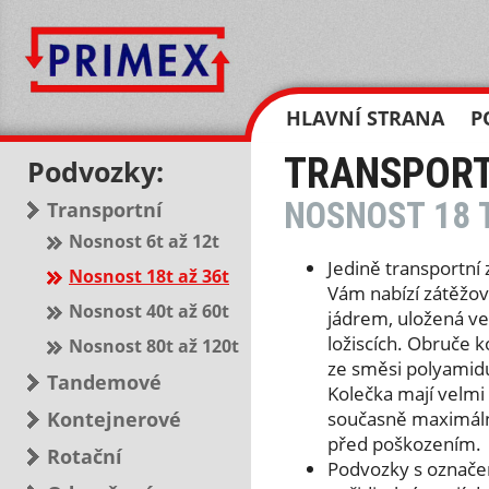
HLAVNÍ STRANA
P
TRANSPORT
Podvozky:
NOSNOST 18 
Transportní
Nosnost 6t až 12t
Jedině transportní
Nosnost 18t až 36t
Vám nabízí zátěžo
Nosnost 40t až 60t
jádrem, uložená ve
ložiscích. Obruče 
Nosnost 80t až 120t
ze směsi polyamidu
Tandemové
Kolečka mají velmi
Kontejnerové
současně maximáln
před poškozením.
Rotační
Podvozky s označen